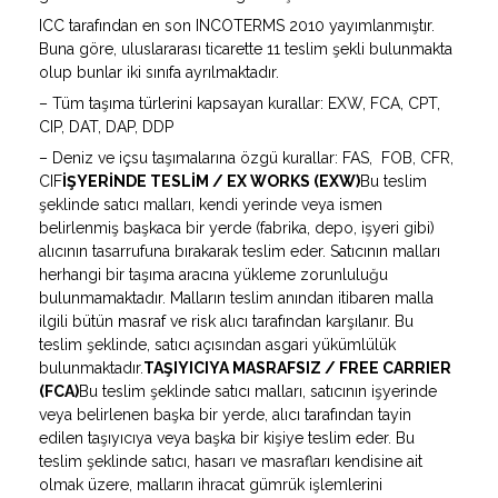
ICC tarafından en son INCOTERMS 2010 yayımlanmıştır.
Buna göre, uluslararası ticarette 11 teslim şekli bulunmakta
olup bunlar iki sınıfa ayrılmaktadır.
– Tüm taşıma türlerini kapsayan kurallar: EXW, FCA, CPT,
CIP, DAT, DAP, DDP
– Deniz ve içsu taşımalarına özgü kurallar: FAS, FOB, CFR,
CIF
İŞYERİNDE TESLİM / EX WORKS (EXW)
Bu teslim
şeklinde satıcı malları, kendi yerinde veya ismen
belirlenmiş başkaca bir yerde (fabrika, depo, işyeri gibi)
alıcının tasarrufuna bırakarak teslim eder. Satıcının malları
herhangi bir taşıma aracına yükleme zorunluluğu
bulunmamaktadır. Malların teslim anından itibaren malla
ilgili bütün masraf ve risk alıcı tarafından karşılanır. Bu
teslim şeklinde, satıcı açısından asgari yükümlülük
bulunmaktadır.
TAŞIYICIYA MASRAFSIZ / FREE CARRIER
(FCA)
Bu teslim şeklinde satıcı malları, satıcının işyerinde
veya belirlenen başka bir yerde, alıcı tarafından tayin
edilen taşıyıcıya veya başka bir kişiye teslim eder. Bu
teslim şeklinde satıcı, hasarı ve masrafları kendisine ait
olmak üzere, malların ihracat gümrük işlemlerini