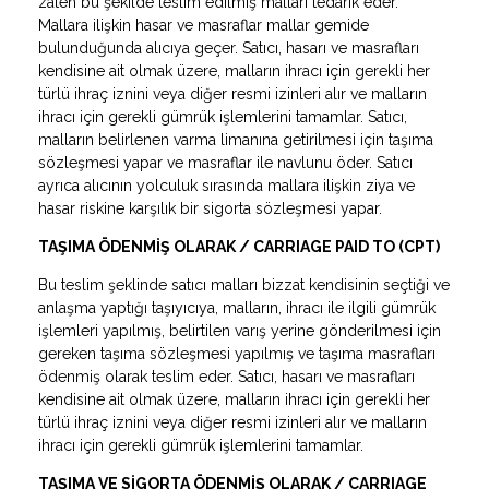
zaten bu şekilde teslim edilmiş malları tedarik eder.
Mallara ilişkin hasar ve masraflar mallar gemide
bulunduğunda alıcıya geçer. Satıcı, hasarı ve masrafları
kendisine ait olmak üzere, malların ihracı için gerekli her
türlü ihraç iznini veya diğer resmi izinleri alır ve malların
ihracı için gerekli gümrük işlemlerini tamamlar. Satıcı,
malların belirlenen varma limanına getirilmesi için taşıma
sözleşmesi yapar ve masraflar ile navlunu öder. Satıcı
ayrıca alıcının yolculuk sırasında mallara ilişkin ziya ve
hasar riskine karşılık bir sigorta sözleşmesi yapar.
TAŞIMA ÖDENMİŞ OLARAK / CARRIAGE PAID TO (CPT)
Bu teslim şeklinde satıcı malları bizzat kendisinin seçtiği ve
anlaşma yaptığı taşıyıcıya, malların, ihracı ile ilgili gümrük
işlemleri yapılmış, belirtilen varış yerine gönderilmesi için
gereken taşıma sözleşmesi yapılmış ve taşıma masrafları
ödenmiş olarak teslim eder. Satıcı, hasarı ve masrafları
kendisine ait olmak üzere, malların ihracı için gerekli her
türlü ihraç iznini veya diğer resmi izinleri alır ve malların
ihracı için gerekli gümrük işlemlerini tamamlar.
TAŞIMA VE SİGORTA ÖDENMİŞ OLARAK / CARRIAGE