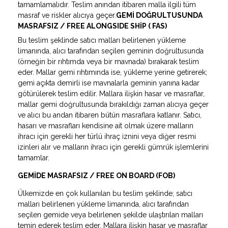
tamamlamalıdır. Teslim anından itibaren malla ilgili tüm
masraf ve riskler alıcıya geçer.
GEMİ DOĞRULTUSUNDA
MASRAFSIZ / FREE ALONGSIDE SHİP ( FAS)
Bu teslim şeklinde satıcı malları belirlenen yükleme
limanında, alıcı tarafından seçilen geminin doğrultusunda
(örneğin bir rıhtımda veya bir mavnada) bırakarak teslim
eder. Mallar gemi rıhtımında ise, yükleme yerine getirerek;
gemi açıkta demirli ise mavnalarla geminin yanına kadar
götürülerek teslim edilir. Mallara ilişkin hasar ve masraflar,
mallar gemi doğrultusunda bırakıldığı zaman alıcıya geçer
ve alıcı bu andan itibaren bütün masraflara katlanır. Satıcı,
hasarı ve masrafları kendisine ait olmak üzere malların
ihracı için gerekli her türlü ihraç iznini veya diğer resmi
izinleri alır ve malların ihracı için gerekli gümrük işlemlerini
tamamlar.
GEMİDE MASRAFSIZ / FREE ON BOARD (FOB)
Ülkemizde en çok kullanılan bu teslim şeklinde; satıcı
malları belirlenen yükleme limanında, alıcı tarafından
seçilen gemide veya belirlenen şekilde ulaştırılan malları
temin ederek teslim eder. Mallara ilişkin hasar ve masraflar