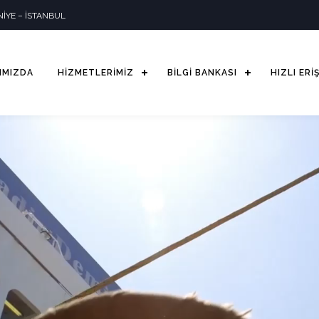
İYE – İSTANBUL
IMIZDA
HİZMETLERİMİZ
BİLGİ BANKASI
HIZLI ERİ