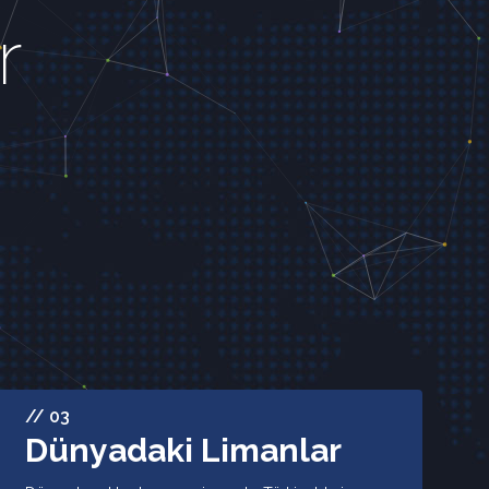
r
// 03
Dünyadaki Limanlar