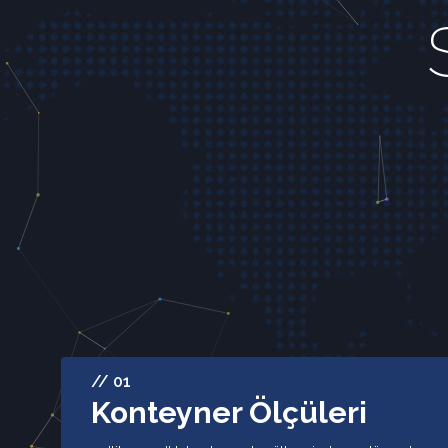
// 01
Konteyner Ölçüleri