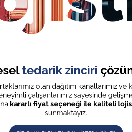
esel
tedarik zinciri
çözüm
rtaklarımız olan dağıtım kanallarımız ve
eyimli çalışanlarımız sayesinde gelişmek
rına
kararlı fiyat seçeneği ile kaliteli loj
sunmaktayız.