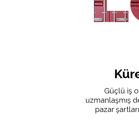
Kür
Güçlü iş o
uzmanlaşmış den
pazar şartla