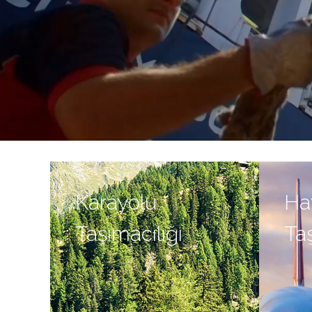
Karayolu
Ha
Taşımacılığı
Taş