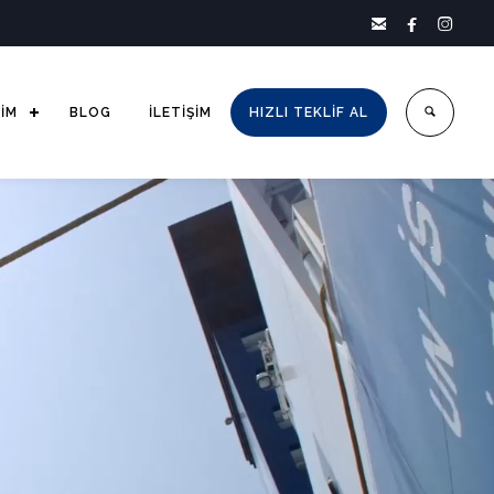



ŞİM
BLOG
İLETİŞİM
HIZLI TEKLİF AL