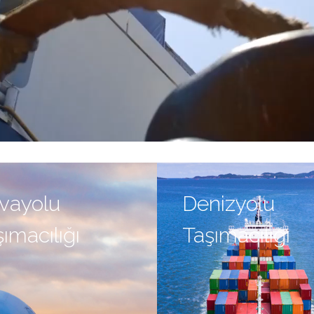
vayolu
Denizyolu
ımacılığı
Taşımacılığı