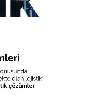
leri
 konusunda
te olan lojistik
istik çözümler