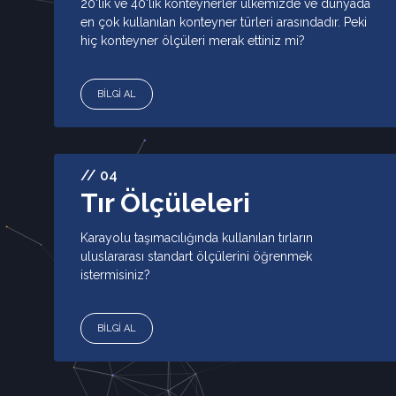
20'lik ve 40'lık konteynerler ülkemizde ve dünyada
en çok kullanılan konteyner türleri arasındadır. Peki
hiç konteyner ölçüleri merak ettiniz mi?
BİLGİ AL
// 04
Tır Ölçüleleri
Karayolu taşımacılığında kullanılan tırların
uluslararası standart ölçülerini öğrenmek
istermisiniz?
BİLGİ AL