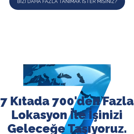
BİZİ DAHA FAZLA TANIMAK İSTER MİSİNİZ?
7 Kıtada 700'den Fazla
Lokasyon İle İşinizi
Geleceğe Taşıyoruz.