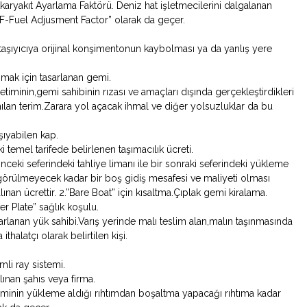
karyakıt Ayarlama Faktörü. Deniz hat işletmecilerini dalgalanan
“FAF-Fuel Adjusment Factor” olarak da geçer.
 taşıyıcıya orijinal konşimentonun kaybolması ya da yanlış yere
şımak için tasarlanan gemi.
iminin,gemi sahibinin rızası ve amaçları dışında gerçekleştirdikleri
anılan terim.Zarara yol açacak ihmal ve diğer yolsuzluklar da bu
aşıyabilen kap.
i temel tarifede belirlenen taşımacılık ücreti.
önceki seferindeki tahliye limanı ile bir sonraki seferindeki yükleme
görülmeyecek kadar bir boş gidiş mesafesi ve maliyeti olması
lınan ücrettir. 2.”Bare Boat” için kısaltma.Çıplak gemi kiralama.
er Plate” sağlık koşulu.
arlanan yük sahibi.Varış yerinde malı teslim alan,malın taşınmasında
halatçı olarak belirtilen kişi.
li ray sistemi.
ınan şahıs veya firma.
minin yükleme aldığı rıhtımdan boşaltma yapacağı rıhtıma kadar