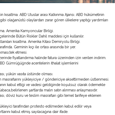
çin kısaltma. ABD Uluslar arası Kalkınma Ajansı. ABD hükümetinin
v.b.gibi olağanüstü olaylardan zarar gören ülkelere yaptığı yardımları
tma. Amerika Kamyoncular Birliği.
liçelerinde Bütün Riskler Dahil maddesi için kullanılır.
llanılan kısaltma. Amerika Kıtası Demiryolu Birliği.
tarafında. Geminin kıçı ile ortası arasında bir yer.
akması,tek etmesi.
zerinde fiyatlandırma halinde fatura üzerinden izin verilen indirim.
 ABD Gümrüğüğnde acentelerin ithalat işlemlerini
ası, yükün vasıta üstünde olması.
cının masraflarını yükleyiciye / göndericiye aksettirmeden üstlenmesi.
nın kabul ettiği ve vadesi geldiğinde koşulsuz olarak ödemekle
aca,belirlenen şartlarda malın satın alınması anlaşmasıdır.
rası, döviz kuru ve teslim masrafları gibi temel tarifeye eklenen
ükleyici tarafından protesto edilmeden kabul edilir veya
tlarını kabul etmiş sayılacağına dair ifade.