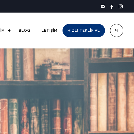



ŞİM
BLOG
İLETİŞİM
HIZLI TEKLİF AL