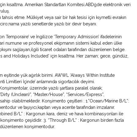
çin kısaltma. Amerikan Standartları Komitesi.ABDğde elektronik veri
ruluş.
tahsis etme. Mülkiyet veya sair bir hak tesisi için kıymetli evrakın
iro;nama yazılı senetlerde yazılı bir devir beyanı.
ion Temporaire’ ve İngilizce ‘Temporary Admission’ ifadelerinin
,ticari numune ve profesyonel ekipmanın sistemi kabul eden ülke
çıkışını sağlayan,ilgili ticaret odaları tarafından düzenlenen belge.
s and Holidays Included’ için kısaltma. Her zaman; gece, gündüz,
 eşitinde yük ağırlık birimi. AWWL ‘Always Within Institute
ti Limitleri İçinde’ anlamında sigortacılık deyimi.
Konşimentolar, üzerinde yazılı şartlara paralel olarak;
Dirty (Unclean)”, “Master/House”, “Services/Express”,
hip olabilmektedir. Konşimento çeşitleri : 1.”Ocean/Marine B/L”:
ntodur ve taşıyıcı,kaptan veya acente tarafından imzalanır.
mbined B/L” : Kargonun kara, deniz ve hava kombinasyonları ile
onşimento çeşididir. 3. “Through B/L” : Kargonun birden fazla
dadüzenlenen konşimentodur.