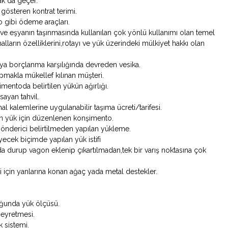
ak da geçer.
ını gösteren kontrat terimi.
o gibi ödeme araçları.
 eşyanın taşınmasında kullanılan çok yönlü kullanımı olan temel
lların özelliklerini,rotayı ve yük üzerindeki mülkiyet hakkı olan
ya borçlanma karşılığında devreden vesika.
makla mükellef kılınan müşteri.
şimentoda belirtilen yükün ağırlığı.
sayan tahvil.
l kalemlerine uygulanabilir taşıma ücreti/tarifesi.
nan yük için düzenlenen konşimento.
önderici belirtilmeden yapılan yükleme.
yecek biçimde yapılan yük istifi
rda durup vagon eklenip çıkartılmadan,tek bir varış noktasına çok
i için yanlarına konan ağaç yada metal destekler.
uğunda yük ölçüsü.
seyretmesi.
 sistemi.