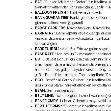
BAF :
“Bunker Adjusment Factor” için kısaltma. A
akaryakıt fiyatlarından korumak için kullanılır. 
BALLOON FREIGHT:
Hafif ve hacimli yük.
BANK GUARANTIEE:
Banka garantisi. Bankanın
gitmesi halinde verdiği garanti.
BARGE CARRIERS:
Mavna taşıyıcısı. Mavnalı ta
BARRATRY :
Gemi kaptanı veya diğer gemi yönet
yasadışı davranışlar veya yolsuzluklar için kull
kapsama girer.
BARREL (BBL) :
Varil. 60 ‘F’de 42 galon sıvıyı t
BASE RATE :
Ana navlun.Ek masrafları haricindek
BB :
1.”Ballast Bonus” için kısaltma.Geminin bir 
limanı arasında ana navlun hesabında önemsiz 
halinde, bu boş gidiş maliyetini karşılamak için a
3.”Bar-Bound” için kısaltma. Tahıl ticaretinde “Riv
BCO:
“Beneficial Cargo Owner” için kısaltma.Yar
üçüncü kişi olarak hareket etmeyen ve kayıtlarda it
BEAM:
Geminin genişliği.
BELT LINE:
Ticari bölgede hizmet veren değişim
BENEFICIARY :
Lehdar. Ödeme almaya yetkili kıl
BERTH TERMS :
Yükleme ve boşaltma şartı. Ge