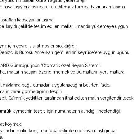
nda yükün mutabık kalınan ağırlık yada tonajı.
e hava taşıyıcı arasında ciro edilemez formda hazırlanan taşıma
 masrafları kapsayan anlaşma.
ide’ kayıtlı şekilde teslim edilen mallar limanda yüklemeye uygun
ynır için çevre ısısı atmosfer sıcaklığıdır.
Denizcilik Bürosu.Amerikan gemilerinin seyrüsefere uygunluğunu
a. ABD Gümrüğüğnün ‘Otomatik özet Beyan Sistemi’.
İthal malların satışını özendirmemek ve bu malların yerli mallara
.
l miktarına bağlı olmadan uygulanacağını belirten ifade.
alın zarar görmediğinin tespiti.
iti.Gümrük yetkilileri tarafından ithal edilen malın vergilendirilecek
gümrük kıymetinin tespiti için numunelerin alındığı, incelendiği,
fiyat koymak.
tarafından malın konşimentoda belirtilen noktaya ulaştığında
a.