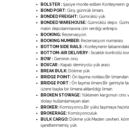
BOLSTER :
Şasiye monte edilen Konteynerin gü
BOND PORT:
Giriş gümrük limanı.
BONDED FREIGHT:
Gümrüklü yük.
BONDED WAREHOUSE:
Gümrüklü depo. Gümrük
malın depolanmasına izin verdiği antrepo.
BOOKING:
Rezervasyon.
BOOKING NUMBER:
Rezervasyon numarası.
BOTTOM SIDE RAILS :
Konteynerin tabanındaki
BOTTOM-AIR DELIVERY :
Sıcaklık kontrollü 
BOW :
Geminin önü.
BOXCAR :
Kapalı demiryolu yük aracı.
BREAK BULK:
Dökme yük.
BRIDGE POINT:
Ön taşıma noktası.Bir limandan
BRIDGE PORT :
Ön taşıma limanı.Bir gemiyle t
üzere başka bir limana aktarıldığı liman.
BROKEN STOWAGE:
Yüklenen kargonun cins v
dolayı kullanılamayan alan.
BROKER:
Komisyoncu.Bir yükü taşımaya hazırla
BROKERAGE:
Komisyonculuk.
BULK CARGO:
Dökme yük.Maden cevheri, kömü
işaretlenmemiş yük.