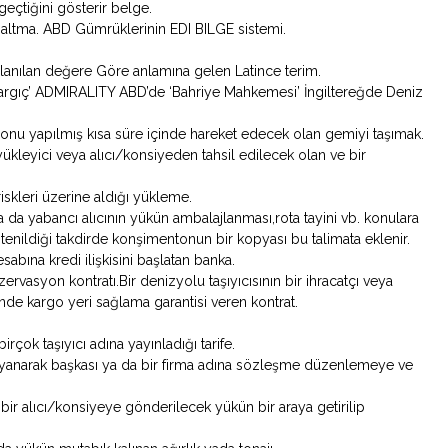
geçtiğini gösterir belge.
altma. ABD Gümrüklerinin EDI BILGE sistemi.
llanılan değere Göre anlamına gelen Latince terim.
 Yargıç’ ADMIRALITY ABD’de ‘Bahriye Mahkemesi’ İngiltereğde Deniz
yonu yapılmış kısa süre içinde hareket edecek olan gemiyi taşımak.
yükleyici veya alıcı/konsiyeden tahsil edilecek olan ve bir
iskleri üzerine aldığı yükleme.
ya da yabancı alıcının yükün ambalajlanması,rota tayini vb. konulara
istenildiği takdirde konşimentonun bir kopyası bu talimata eklenir.
hesabına kredi ilişkisini başlatan banka.
ezervasyon kontratı.Bir denizyolu taşıyıcısının bir ihracatçı veya
sinde kargo yeri sağlama garantisi veren kontrat.
birçok taşıyıcı adına yayınladığı tarife.
ayanarak başkası ya da bir firma adına sözleşme düzenlemeye ve
ek bir alıcı/konsiyeye gönderilecek yükün bir araya getirilip
.