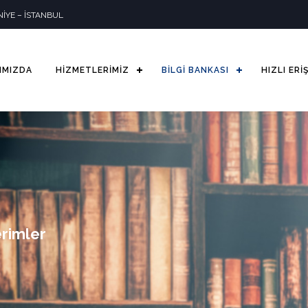
İYE – İSTANBUL
IMIZDA
HİZMETLERİMİZ
BİLGİ BANKASI
HIZLI ERİ
erimler