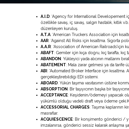
A.I.D
: ‘Agency for International Developement i
özellikle savaş, iç savaş, salgın hastalık, kıtlık 
düzenleyen kuruluş.
A.T.A
: ‘American Truckers Association için kısal
AAR
: ‘Against All Risks için kısaltma. Sigorta po
A.A.R
: ‘Association of American Railroads’için ku
ABAFT
: Gemiler için kıça doğru, kıç tarafta, kıç 
ABANDON
: Yükleyici yada alıcının mallarını bır
ABATEMENT
: Mala zarar gelmesi ya da tarife ü
ABI
: ‘Automated Broker Interface için kısaltma.
gerçekleştirebildiği EDI sistemi.
ABOARD
: Yükün taşıma vasıtasının üstüne konm
ABSORPTION
: Bir taşıyıcının başka bir taşıyı
ACCEPTANCE
: Keşidenin/ödemeyi yapacak ola
yükümlü olduğu vadeli draft veya ödeme çeki.Kab
ACCESSORIAL CHARGES
: Taşıma kaplarının ki
masraflar.
ACQUIESCENCE
: Bir konşimento gönderici / y
imzalanırsa, gönderici sessiz kalarak anlaşma şar