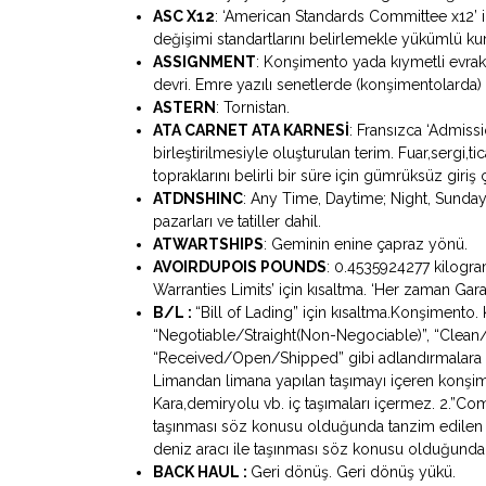
ASC X12
: ‘American Standards Committee x12’ i
değişimi standartlarını belirlemekle yükümlü ku
ASSIGNMENT
: Konşimento yada kıymetli evrakı 
devri. Emre yazılı senetlerde (konşimentolarda) c
ASTERN
: Tornistan.
ATA CARNET ATA KARNESİ
: Fransızca ‘Admiss
birleştirilmesiyle oluşturulan terim. Fuar,sergi
topraklarını belirli bir süre için gümrüksüz giriş 
ATDNSHINC
: Any Time, Daytime; Night, Sunday
pazarları ve tatiller dahil.
ATWARTSHIPS
: Geminin enine çapraz yönü.
AVOIRDUPOIS POUNDS
: 0.4535924277 kilogram
Warranties Limits’ için kısaltma. ‘Her zaman Garan
B/L :
“Bill of Lading” için kısaltma.Konşimento. 
“Negotiable/Straight(Non-Negociable)”, “Clean/
“Received/Open/Shipped” gibi adlandırmalara sa
Limandan limana yapılan taşımayı içeren konşime
Kara,demiryolu vb. iç taşımaları içermez. 2.”Co
taşınması söz konusu olduğunda tanzim edilen k
deniz aracı ile taşınması söz konusu olduğun
BACK HAUL :
Geri dönüş. Geri dönüş yükü.