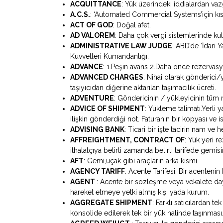
ACQUITTANCE
: Yük üzerindeki iddialardan vaz
A.C.S.
: ‘Automated Commercial Systems’için kıs
ACT OF GOD
: Doğal afet.
AD VALOREM
: Daha çok vergi sistemlerinde ku
ADMINISTRATIVE LAW JUDGE
: ABD’de ‘İdari
Kuvvetleri Kumandanlığı.
ADVANCE
: 1.Peşin avans 2.Daha önce rezervas
ADVANCED CHARGES
: Nihai olarak gönderici/
taşıyıcıdan diğerine aktarılan taşımacılık ücreti.
ADVENTURE
: Göndericinin / yükleyicinin tüm r
ADVICE OF SHIPMENT
: Yükleme talimatı.Yerli 
ilişkin gönderdiği not. Faturanın bir kopyası ve 
ADVISING BANK
: Ticari bir işte tacirin nam ve 
AFFREIGHTMENT, CONTRACT OF
: Yük yeri r
ithalatçıya belirli zamanda belirli tarifede gemi
AFT
: Gemi,uçak gibi araçların arka kısmı.
AGENCY TARIFF
: Acente Tarifesi. Bir acentenin 
AGENT
: Acente bir sözleşme veya vekalete d
hareket etmeye yetki almış kişi yada kurum.
AGGREGATE SHIPMENT
: Farklı satıcılardan t
konsolide edilerek tek bir yük halinde taşınması