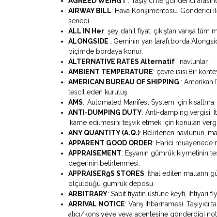
AGREED WEIHGT
: Taşıyıcı ile gönderici arası
AIRWAY BILL
: Hava Konşimentosu. Gönderici il
senedi.
ALL IN Her
: şey dahil fiyat. çıkıştan varışa tüm
ALONGSIDE
: Geminin yan tarafı,borda.’Alongs
biçimde bordaya konur.
ALTERNATIVE RATES Alternatif
: navlunlar.
AMBIENT TEMPERATURE
: çevre ısısı.Bir konte
AMERICAN BUREAU OF SHIPPING
: Amerikan 
tescil eden kuruluş.
AMS
: ‘Automated Manifest System için kısaltm
ANTI-DUMPING DUTY
: Anti-damping vergisi. 
ikame edilmesini teşvik etmek için konulan vergi
ANY QUANTITY (A.Q.)
: Belirlenen navlunun, ma
APPARENT GOOD ORDER
: Harici muayenede m
APPRAISEMENT
: Eşyanın gümrük kıymetinin tesp
değerinin belirlenmesi.
APPRAISERğS STORES
: İthal edilen malların 
ölçüldüğü gümrük deposu.
ARBITRARY
: Sabit fiyatın üstüne keyfi, ihtiyari 
ARRIVAL NOTICE
: Varış İhbarnamesi. Taşıyıcı 
alıcı/konsiyeye veya acentesine gönderdiği not