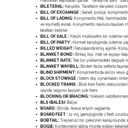
masrafları kapsayan şartlar. “Yanaşma Şartı” olar
BILETERAL:
Karşılıklı. Tarafların karşılıklı rızas
BILL OF EXCHANGE :
Senet, poliçe, konşiment
BILL OF LADING:
Konşimento.Mal, hammadde ve
ve kıymetli evrak. Konşimento navlunu,taşınan ma
tarafları belirler.
BILL OF SALE :
Yükün mülkiyetini bir ödeme ve
BILL OF PARTY :
Hizmet karşılığında ödeme yap
BILLED WEIGHT:
Faturalandırılmış ağırlık. Kon
BLANKET BOND :
Birkaç kişi, mal ve eşyayı kap
BLANKET RATE:
Tek bir yüklemedeki değişik ma
BLANKET WAYBILL:
Birden fazla seferle taşı
BLIND SHIPMENT:
Konşimentoda alıcısı veya g
BLOCK STOWAGE :
İstem dışı oynamaları önle
BLOCKED TRAINS :
Blok tren.Farklı istasyonla
sayıda vagonu taşıyan yük treni.
BLOCKING OR BRACING:
Yüklerin sabitlenmes
BLS (BALES):
Balya.
BOARD :
Borda. Araca erişim sağlama.
BOARD FEET :
12 inç genişliğinde 1 feet uzunl
BOBTAIL:
Treylersiz bir çekicinin karayolunda 
BOGIE:
Konteynerin altına monte edilen tekerlek