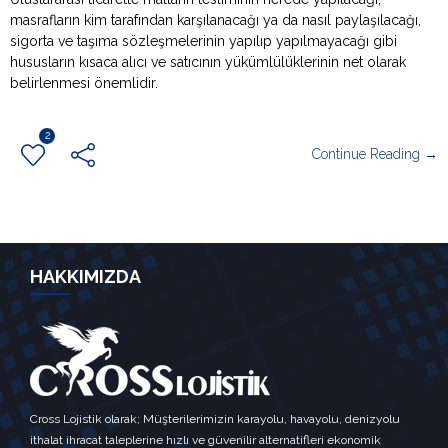
masrafların kim tarafından karşılanacağı ya da nasıl paylaşılacağı,
sigorta ve taşıma sözleşmelerinin yapılıp yapılmayacağı gibi
hususların kısaca alıcı ve satıcının yükümlülüklerinin net olarak
belirlenmesi önemlidir.
2
Continue Reading →
HAKKIMIZDA
Cross Lojistik olarak; Müşterilerimizin karayolu, havayolu, denizyolu
ithalat ihracat taleplerine hızlı ve güvenilir alternatifleri ekonomik