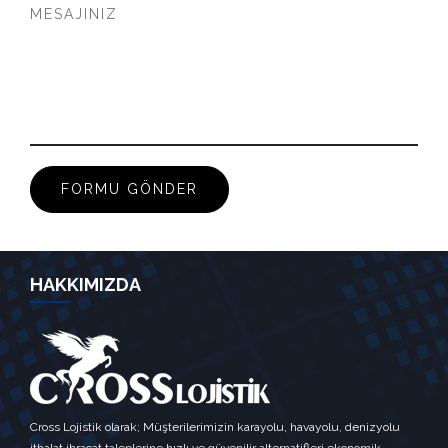
HAKKIMIZDA
Cross Lojistik olarak; Müşterilerimizin karayolu, havayolu, denizyolu