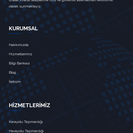
ithalat ihracat taleplerine hızlı ve güvenilir alternatifleri ekonomik
olarak sunmaktayız.
KURUMSAL
Hakkımızda
Hizmetlerimiz
Bilgi Bankası
Blog
İletisim
HİZMETLERİMİZ
Karayolu Taşımacılığı
Havayolu Taşımacılığı