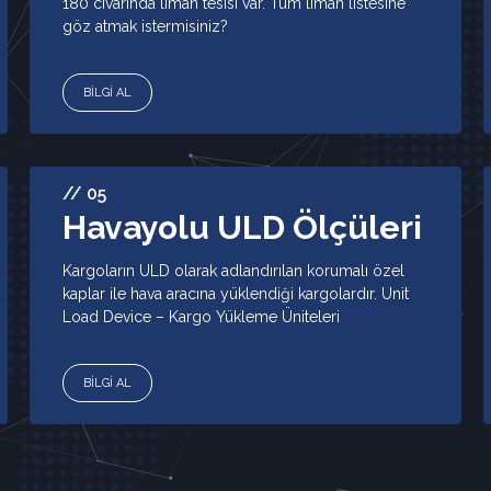
180 civarında liman tesisi var. Tüm liman listesine
göz atmak istermisiniz?
BİLGİ AL
// 05
Havayolu ULD Ölçüleri
Kargoların ULD olarak adlandırılan korumalı özel
kaplar ile hava aracına yüklendiği kargolardır. Unit
Load Device – Kargo Yükleme Üniteleri
BİLGİ AL