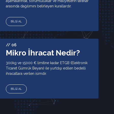
aşamalarında, sorumluluklar ve maliyetlerin taraflar
arasında dağılımını belirleyen kurallardır.
BİLGİ AL
// 06
Mikro İhracat Nedir?
300kg ve 15000 € limitine kadar ETGB (Elektronik
Ticaret Gümrük Beyanı) ile yurtdışı edilen bedelli
ihracatlara verilen isimdir.
BİLGİ AL