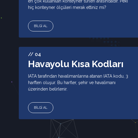
en çok kullanılan konteyner türleri arasındadır. Peki
hiç konteyner ölçüleri merak ettiniz mi?
BİLGİ AL
// 04
Havayolu Kısa Kodları
IATA tarafından havalimanlarına atanan IATA kodu, 3
harften oluşur. Bu harfler, şehir ve havalimanı
üzerinden belirlenir.
BİLGİ AL