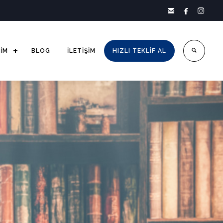



ŞİM
BLOG
İLETİŞİM
HIZLI TEKLİF AL