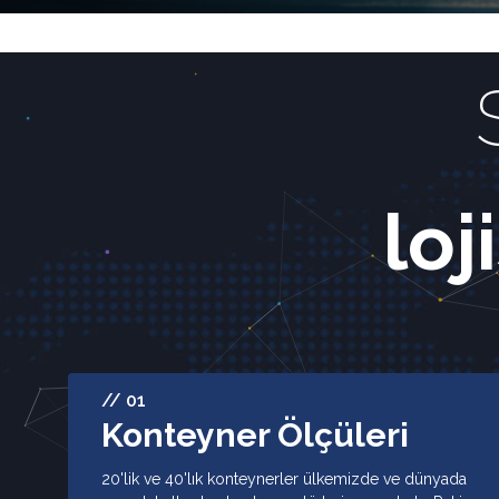
loj
// 01
Konteyner Ölçüleri
20'lik ve 40'lık konteynerler ülkemizde ve dünyada