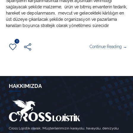
Siparişlerin karşılanmasında maliyet açısından verimliliği
sağlayacak şekilde malzeme, ürün ve bitmiş envanterin tedarik,
hareket ve depolanmasını, mevcut ve gelecekteki kârlılığın en
üst düzeye çıkarılacak şekilde organizasyon ve pazarlama
kanalları boyunca stratejik olarak yönetilmesi sürecidir
0
Continue Reading →
HAKKIMIZDA
Cross Lojistik olarak; Müşterilerimizin karayolu, havayolu, denizyolu