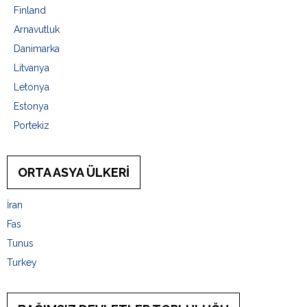
Finland
Arnavutluk
Danimarka
Litvanya
Letonya
Estonya
Portekiz
ORTA ASYA ÜLKERİ
İran
Fas
Tunus
Turkey