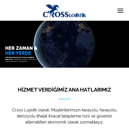
HER ZAMAN &
HER YERDE
3 kıtada 50'den fazla lokasyona işinizi
taşıyoruz:
Lojistiğinizi bizimle stratejik bir
başarı faktörüne dönüştürün.
HİZMET VERDİĞİMİZ ANA HATLARIMIZ
Cross Lojisitk olarak; Müşterilerimizin karayolu, havayolu,
denizyolu ithalat ihracat taleplerine hızlı ve güvenilir
alternatifleri ekonomik olarak sunmaktayız.