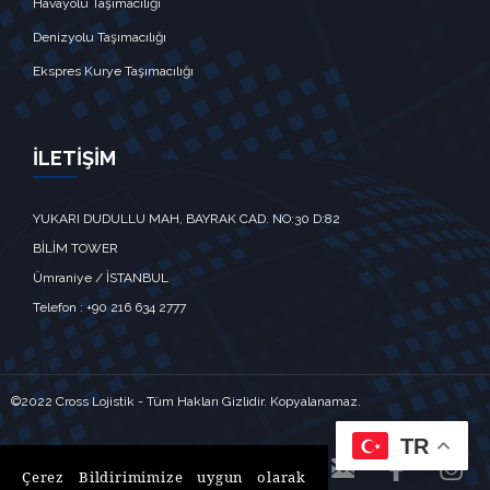
Havayolu Taşımacılığı
Denizyolu Taşımacılığı
Ekspres Kurye Taşımacılığı
İLETİŞİM
YUKARI DUDULLU MAH, BAYRAK CAD. NO:30 D:82
BİLİM TOWER
Ümraniye / İSTANBUL‎‎
Telefon : +90 216 634 2777
©2022 Cross Lojistik - Tüm Hakları Gizlidir. Kopyalanamaz.
TR



Çerez Bildirimimize uygun olarak